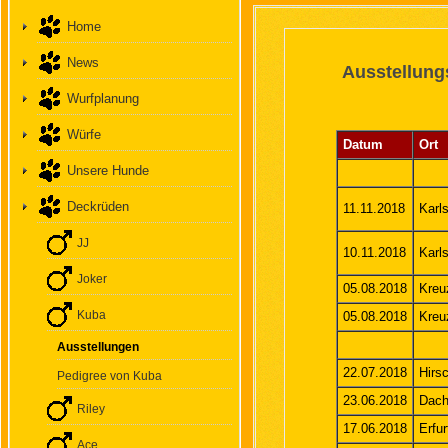
Home
News
Ausstellung
Wurfplanung
Würfe
Datum
Ort
Unsere Hunde
Deckrüden
11.11.2018
Karl
JJ
10.11.2018
Karl
Joker
05.08.2018
Kreu
Kuba
05.08.2018
Kreu
Ausstellungen
22.07.2018
Hirs
Pedigree von Kuba
23.06.2018
Dach
Riley
17.06.2018
Erfur
Ace