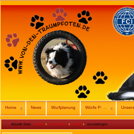
Home
News
Wurfplanung
Würfe P- ...
Unser
Aktuelle Seite:
Home
Deckrüden
Kuba
Ausstellungen