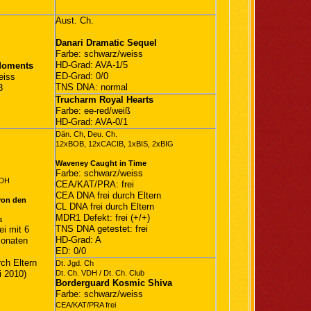
Aust. Ch.
Danari Dramatic Sequel
Farbe: schwarz/weiss
HD-Grad: AVA-1/5
Moments
ED-Grad: 0/0
eiss
TNS DNA: normal
3
Trucharm Royal Hearts
Farbe: ee-red/weiß
HD-Grad: AVA-0/1
Dän. Ch, Deu. Ch.
12xBOB, 12xCACIB, 1xBIS, 2xBIG
Waveney Caught in Time
Farbe: schwarz/weiss
VDH
CEA/KAT/PRA: frei
CEA DNA frei durch Eltern
von den
CL DNA frei durch Eltern
MDR1 Defekt: frei (+/+)
s
TNS DNA getestet: frei
i mit 6
HD-Grad: A
onaten
ED: 0/0
ch Eltern
Dt. Jgd. Ch
i 2010)
Dt. Ch. VDH / Dt. Ch. Club
Borderguard Kosmic Shiva
Farbe: schwarz/weiss
CEA/KAT/PRA frei