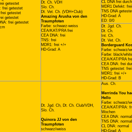
CL DNA frei durch
Dt. Ch. VDH
ei getestet
MDR1 Defekt: frei
Slo. Ch.
frei getestet
TNS DNA getestet:
Dt. Vet. Ch. (VDH+Club)
rei getestet
HD-Grad: A
Amazing Arusha von den
ei getestet
ED: 0/0
Traumpfoten
A: frei getestet
Farbe: schwarz-weiss
Dt. Jgd. Ch.
 cm
CEA/KAT/PRA frei
Dt. Ch.
CEA DNA: frei
Int. Ch.
TNS: frei
Dt. Vet. Ch.
MDR1: frei +/+
Borderguard Ko
HD-Grad: A
Farbe: schwarz/w
Farbe: black/whit
CEA/KAT/PRA fre
CEA DNA: frei dur
TNS getestet: frei
MDR1: frei +/+
HD-Grad: B
Aus. Ch.
Merrinda You ha
Hello
Farbe: schwarz/w
Dt. Jgd. Ch, Dt. Ch. Club/VDH,
CEA/KAT/PRA: fre
Slo. Ch.
Wochen
CEA DNA: norma
Quinora JJ von den
TNS DNA: norma
Traumpfoten
CL DNA: normal
schwarz/weiss
HD-Grad: A