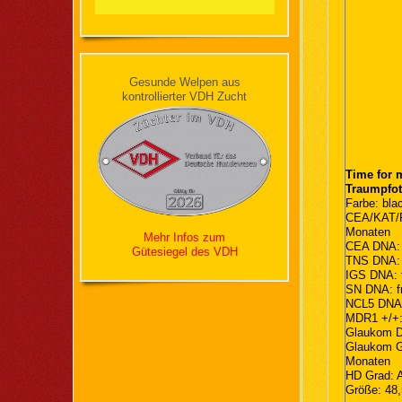
Gesunde Welpen aus
kontrollierter VDH Zucht
Time for 
Traumpfo
Farbe: bla
CEA/KAT/P
Monaten
Mehr Infos zum
CEA DNA: f
Gütesiegel des VDH
TNS DNA: f
IGS DNA: f
SN DNA: fr
NCL5 DNA: 
MDR1 +/+: 
Glaukom D
Glaukom Go
Monaten
HD Grad: 
Größe: 48