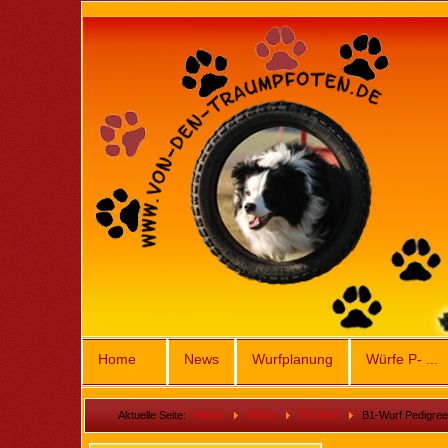
Home
News
Wurfplanung
Würfe P- ...
Aktuelle Seite:
Home
Würfe
B1-Wurf
B1-Wurf Pedigre