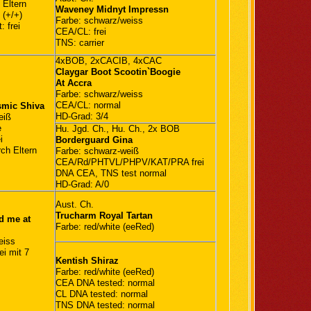
 Eltern
Waveney Midnyt Impressn
 (+/+)
Farbe: schwarz/weiss
 frei
CEA/CL: frei
TNS: carrier
4xBOB, 2xCACIB, 4xCAC
Claygar Boot Scootin`Boogie
At Accra
Farbe: schwarz/weiss
CEA/CL: normal
smic Shiva
HD-Grad: 3/4
eiß
e
Hu. Jgd. Ch., Hu. Ch., 2x BOB
i
Borderguard Gina
ch Eltern
Farbe: schwarz-weiß
CEA/Rd/PHTVL/PHPV/KAT/PRA frei
DNA CEA, TNS test normal
HD-Grad: A/0
Aust. Ch.
Trucharm Royal Tartan
d me at
Farbe: red/white (eeRed)
eiss
i mit 7
Kentish Shiraz
Farbe: red/white (eeRed)
l
CEA DNA tested: normal
l
CL DNA tested: normal
TNS DNA tested: normal