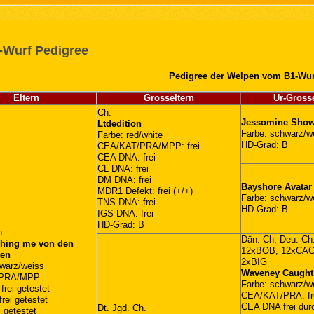
-Wurf Pedigree
Pedigree der Welpen vom B1-Wur
Eltern
Grosseltern
Ur-Grosse
Ch.
Jessomine Show
Ltdedition
Farbe: schwarz/w
Farbe: red/white
HD-Grad: B
CEA/KAT/PRA/MPP: frei
CEA DNA: frei
CL DNA: frei
DM DNA: frei
Bayshore Avatar
MDR1 Defekt: frei (+/+)
Farbe: schwarz/w
TNS DNA: frei
HD-Grad: B
IGS DNA: frei
HD-Grad: B
h.
Dän. Ch, Deu. Ch
ching me von den
12xBOB, 12xCACI
ten
2xBIG
hwarz/weiss
Waveney Caught
/PRA/MPP
Farbe: schwarz/w
rei getestet
CEA/KAT/PRA: fr
rei getestet
CEA DNA frei durc
Dt. Jgd. Ch.
 getestet