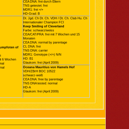
CEA DNA: frei durch Eltern
TNS getestet: frei
MDR1: frei +/+
HD-Grad: B
Dt. Jgd. Ch Dt. Ch. VDH / Dt. Ch. Club Hu. Ch
Internationaler Champion FCI
Keep Smiling of Cleverland
Farbe: schwarz/weiss
CEA/CAT/PRA: frei mit 7 Wochen und 15
Monaten
CEA DNA: normal by parentage
CL DNA: frei
aumpfoten of
TNS DNA: carrier
MDR1: Genotype (+/+) N/N
s
HD: B1
it 6 Wochen
Glaukom: frei (April 2009)
mal
Oceana Mauritius von Hamels Hof
mal
VDH/ZBrH BOC 10522
schwarz-weiß
CEA DNA: free by parentage
TNS DNA tested: normal
HD-A
Glaukom: frei (April 2009)