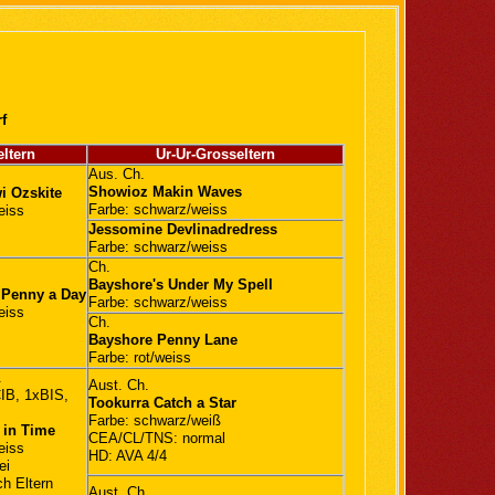
f
ltern
Ur-Ur-Grosseltern
Aus. Ch.
Showioz Makin Waves
i Ozskite
Farbe: schwarz/weiss
eiss
Jessomine Devlinadredress
Farbe: schwarz/weiss
Ch.
Bayshore's Under My Spell
 Penny a Day
Farbe: schwarz/weiss
eiss
Ch.
Bayshore Penny Lane
Farbe: rot/weiss
.
Aust. Ch.
B, 1xBIS,
Tookurra Catch a Star
Farbe: schwarz/weiß
 in Time
CEA/CL/TNS: normal
eiss
HD: AVA 4/4
ei
h Eltern
Aust. Ch.