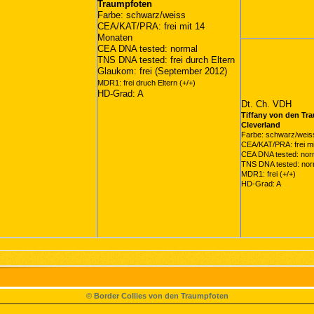
Traumpfoten
Farbe: schwarz/weiss
CEA/KAT/PRA: frei mit 14
Monaten
CEA DNA tested: normal
TNS DNA tested: frei durch Eltern
Glaukom: frei (September 2012)
MDR1: frei druch Eltern (+/+)
HD-Grad: A
Dt. Ch. VDH
Tiffany von den Tr
Cleverland
Farbe: schwarz/weis
CEA/KAT/PRA: frei m
CEA DNA tested: nor
TNS DNA tested: nor
MDR1: frei (+/+)
HD-Grad: A
© Border Collies von den Traumpfoten