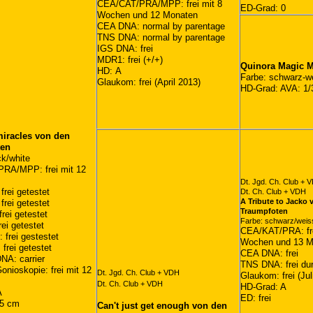
CEA/CAT/PRA/MPP: frei mit 8
ED-Grad: 0
Wochen und 12 Monaten
CEA DNA: normal by parentage
TNS DNA: normal by parentage
IGS DNA: frei
MDR1: frei (+/+)
Quinora Magic 
HD: A
Farbe: schwarz-w
Glaukom: frei (April 2013)
HD-Grad: AVA: 1/
miracles von den
ten
ck/white
RA/MPP: frei mit 12
Dt. Jgd. Ch. Club + 
rei getestet
Dt. Ch. Club + VDH
A Tribute to Jacko 
rei getestet
Traumpfoten
rei getestet
Farbe: schwarz/weis
ei getestet
CEA/KAT/PRA: fre
frei gestestet
Wochen und 13 M
frei getestet
CEA DNA: frei
NA: carrier
TNS DNA: frei dur
nioskopie: frei mit 12
Dt. Jgd. Ch. Club + VDH
Glaukom: frei (Jul
Dt. Ch. Club + VDH
HD-Grad: A
A
ED: frei
,5 cm
Can't just get enough von den