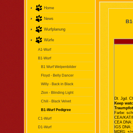
Home
News
B1
Wurfplanung
Würfe
A1-Wurf
B1-Wurf
B1 Wurf Welpenbilder
Floyd - Belly Dancer
Willy - Back in Black
Zion - Blinding Light
Dt. Jgd. C
Chili - Black Velvet
Keep wat
Traumpfo
B1-Wurf Pedigree
Farbe: sc
CEA/KAT
C1-Wurf
CEA DNA: f
IGS DNA: f
D1-Wurf
MDR1: +/+