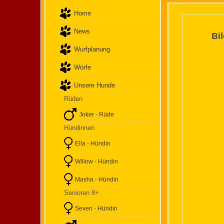
Home
News
Bi
Wurfplanung
Würfe
Unsere Hunde
Rüden
Joker - Rüde
Hündinnen
Ella - Hündin
Willow - Hündin
Masha - Hündin
Senioren 8+
Seven - Hündin