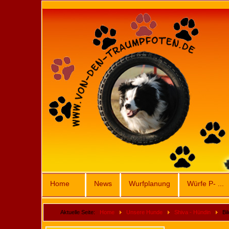
Home
News
Wurfplanung
Würfe P- ...
Aktuelle Seite:
Home
Unsere Hunde
Shiva - Hündin
Bi