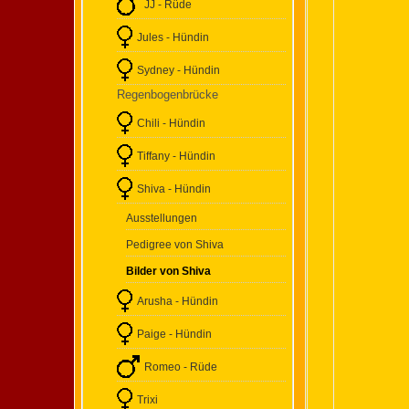
JJ - Rüde
Jules - Hündin
Sydney - Hündin
Regenbogenbrücke
Chili - Hündin
Tiffany - Hündin
Shiva - Hündin
Ausstellungen
Pedigree von Shiva
Bilder von Shiva
Arusha - Hündin
Paige - Hündin
Romeo - Rüde
Trixi