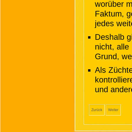
worüber ma
Faktum, g
jedes weit
Deshalb g
nicht, all
Grund, wei
Als Zücht
kontrollie
und ander
Zurück
Weiter