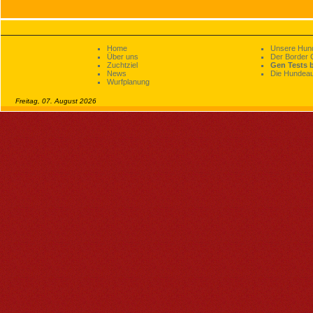
Home
Unsere Hun
Über uns
Der Border C
Zuchtziel
Gen Tests b
News
Die Hundeau
Wurfplanung
Freitag, 07. August 2026