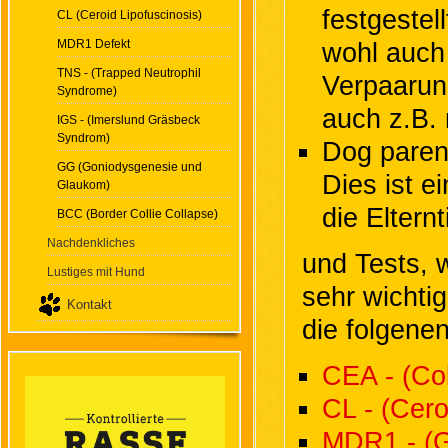
festgestel
CL (Ceroid Lipofuscinosis)
MDR1 Defekt
wohl auch 
TNS - (Trapped Neutrophil
Verpaarun
Syndrome)
auch z.B. 
IGS - (Imerslund Gräsbeck
Syndrom)
Dog paren
GG (Goniodysgenesie und
Dies ist 
Glaukom)
die Eltern
BCC (Border Collie Collapse)
Nachdenkliches
und Tests, 
Lustiges mit Hund
sehr wichtig
Kontakt
die folgene
CEA - (Col
CL - (Cero
MDR1 - (Ge