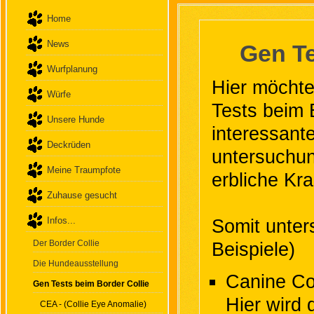
Home
News
Gen Te
Wurfplanung
Hier möchte
Würfe
Tests beim 
Unsere Hunde
interessant
Deckrüden
untersuchun
Meine Traumpfote
erbliche Kr
Zuhause gesucht
Infos...
Somit unters
Der Border Collie
Beispiele)
Die Hundeausstellung
Canine Co
Gen Tests beim Border Collie
Hier wird
CEA - (Collie Eye Anomalie)