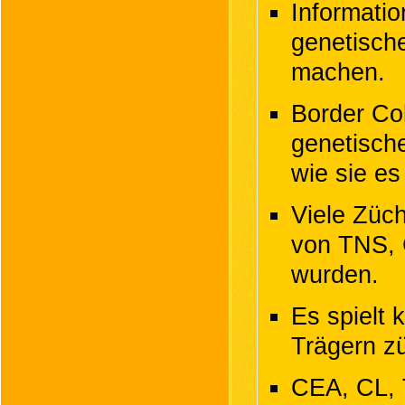
Informati
genetisch
machen.
Border Col
genetische
wie sie es
Viele Züch
von TNS, 
wurden.
Es spielt 
Trägern z
CEA, CL, 