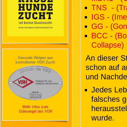
TNS - (Tr
IGS - (Im
GG - (Gon
BCC - (Bor
Collapse)
An dieser S
Gesunde Welpen aus
kontrollierter VDH Zucht
schon auf a
und Nachden
Jedes Lebe
falsches g
herausstel
Mehr Infos zum
Gütesiegel des VDH
wurde.