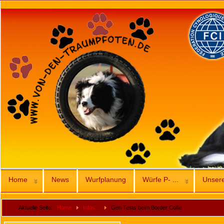
Home
News
Wurfplanung
Würfe P- ...
Unser
Aktuelle Seite:
Home
Infos...
Gen Tests beim Border Collie