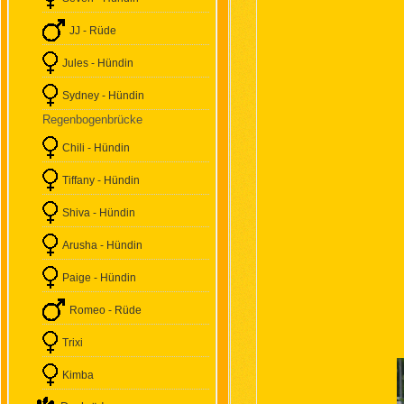
JJ - Rüde
Jules - Hündin
Sydney - Hündin
Regenbogenbrücke
Chili - Hündin
Tiffany - Hündin
Shiva - Hündin
Arusha - Hündin
Paige - Hündin
Romeo - Rüde
Trixi
Kimba