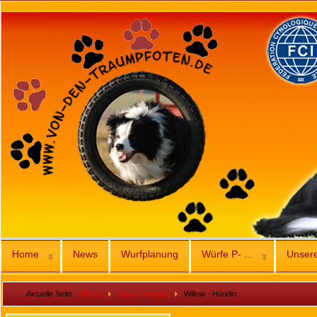
Home
News
Wurfplanung
Würfe P- ...
Unser
Aktuelle Seite:
Home
Unsere Hunde
Willow - Hündin